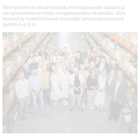
Meie teekond on olnud loomulik tee komponentide tarnijast ja
auruspetsialistist tervikliku energiamajanduse eksperdiks. Meie
teenused ja tooted hõlmavad tööstuslike protsessikeskkondade
spektrit A-st Z-ni.