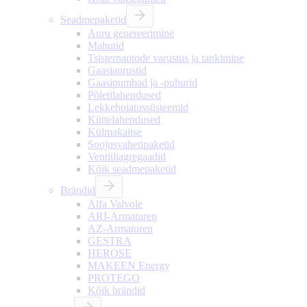
Seadmepaketid
Auru genereerimine
Mahutid
Tsisternautode varustus ja tankimine
Gaasiaurustid
Gaasipumbad ja -puhurid
Põletilahendused
Lekkehoiatussüsteemid
Küttelahendused
Külmakaitse
Soojusvahetipaketid
Ventiiliagregaadid
Kõik seadmepaketid
Brändid
Alfa Valvole
ARI-Armaturen
AZ-Armaturen
GESTRA
HEROSE
MAKEEN Energy
PROTEGO
Kõik brändid