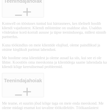
Teenindajahoiak
Konwell on tööstuses tuntud kui härrasmees, kes tõeliselt hoolib
kliendi vajadustest. Kliendi mõistmine on usalduse alus. Usaldus
võidetakse kord-korralt aususe ja täpse teenindusega, millest sünnib
partnerlus.
Kuna töökindlus on meie klientide elujõud, oleme paindlikud ja
otsime kirglikult parimat lahendust.
Me hoolime oma klientidest ja oleme ausad ka siis, kui see ei ole
lihtne. Koostöös oma meeskonna ja klientidega saame lahendada ka
kliendi kõige keerulisemad probleemid.
Teenindajahoiak
Me teame, et suurim jõud kõige taga on meie enda meeskond. Me
oleme midagi enamat kui tavaline töökollektiiv. Töökaaslastest