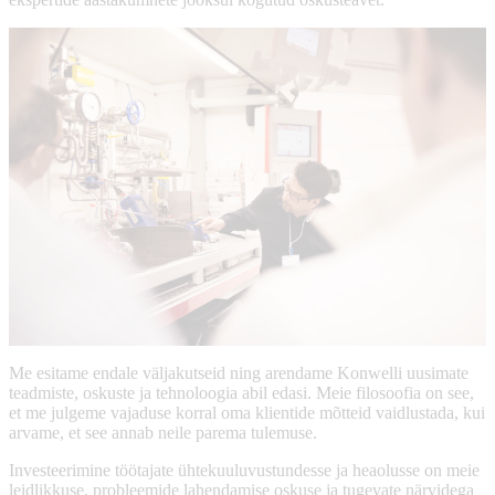
Me esitame endale väljakutseid ning arendame Konwelli uusimate
teadmiste, oskuste ja tehnoloogia abil edasi. Meie filosoofia on see,
et me julgeme vajaduse korral oma klientide mõtteid vaidlustada, kui
arvame, et see annab neile parema tulemuse.
Investeerimine töötajate ühtekuuluvustundesse ja heaolusse on meie
leidlikkuse, probleemide lahendamise oskuse ja tugevate närvidega