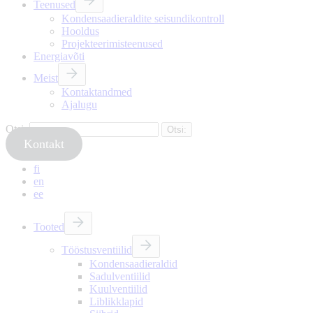
Teenused
Kondensaadieraldite seisundikontroll
Hooldus
Projekteerimisteenused
Energiavõti
Meist
Kontaktandmed
Ajalugu
Otsi:
Kontakt
fi
en
ee
Tooted
Tööstusventiilid
Kondensaadieraldid
Sadulventiilid
Kuulventiilid
Liblikklapid