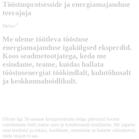
Tööstusprotsesside ja energiamajanduse
teerajaja
Meist
Me oleme töötleva tööstuse
energiamajanduse igakülgsed eksperdid.
Koos seadmetootjatega, keda me
esindame, teame, kuidas hallata
tööstusenergiat töökindlalt, kulutõhusalt
ja keskkonnahoidlikult.
Oleme ligi 50-aastase kompromissitu tööga pälvinud Soome
vaieldamatu liidri maine auru ja kondensaadi tundjatena. Me jagame
oma teadmisi ja oskusi, koolitame, uuendame ja hoiame oskusteavet,
mida mujalt ei saa.