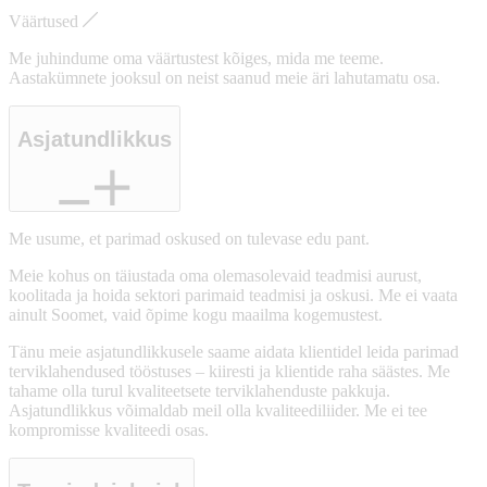
Väärtused
Me juhindume oma väärtustest kõiges, mida me teeme.
Aastakümnete jooksul on neist saanud meie äri lahutamatu osa.
Asjatundlikkus
Me usume, et parimad oskused on tulevase edu pant.
Meie kohus on täiustada oma olemasolevaid teadmisi aurust,
koolitada ja hoida sektori parimaid teadmisi ja oskusi. Me ei vaata
ainult Soomet, vaid õpime kogu maailma kogemustest.
Tänu meie asjatundlikkusele saame aidata klientidel leida parimad
terviklahendused tööstuses – kiiresti ja klientide raha säästes. Me
tahame olla turul kvaliteetsete terviklahenduste pakkuja.
Asjatundlikkus võimaldab meil olla kvaliteediliider. Me ei tee
kompromisse kvaliteedi osas.