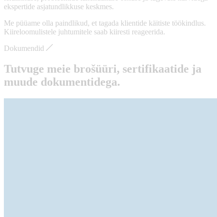
ekspertide asjatundlikkuse keskmes.
Me püüame olla paindlikud, et tagada klientide käitiste töökindlus.
Kiireloomulistele juhtumitele saab kiiresti reageerida.
Dokumendid
Tutvuge meie brošüüri, sertifikaatide ja
muude dokumentidega.