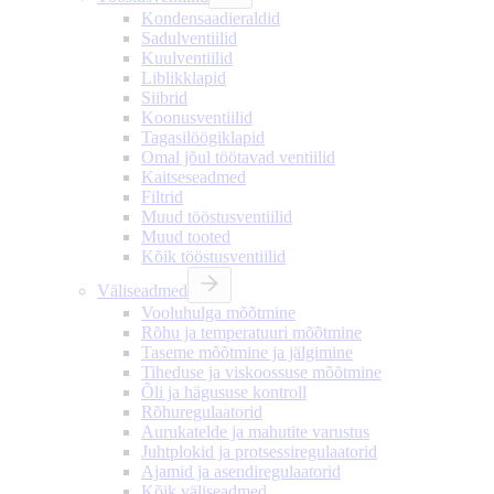
Kondensaadieraldid
Sadulventiilid
Kuulventiilid
Liblikklapid
Siibrid
Koonusventiilid
Tagasilöögiklapid
Omal jõul töötavad ventiilid
Kaitseseadmed
Filtrid
Muud tööstusventiilid
Muud tooted
Kõik tööstusventiilid
Väliseadmed
Vooluhulga mõõtmine
Rõhu ja temperatuuri mõõtmine
Taseme mõõtmine ja jälgimine
Tiheduse ja viskoossuse mõõtmine
Õli ja hägususe kontroll
Rõhuregulaatorid
Aurukatelde ja mahutite varustus
Juhtplokid ja protsessiregulaatorid
Ajamid ja asendiregulaatorid
Kõik väliseadmed