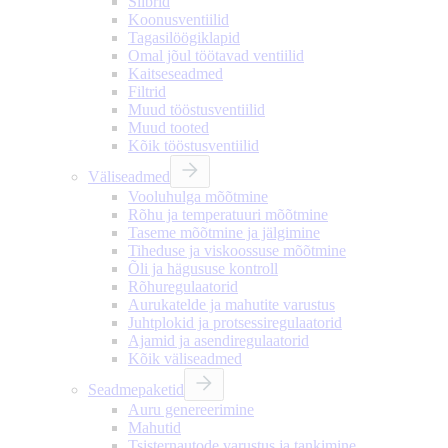
Siibrid
Koonusventiilid
Tagasilöögiklapid
Omal jõul töötavad ventiilid
Kaitseseadmed
Filtrid
Muud tööstusventiilid
Muud tooted
Kõik tööstusventiilid
Väliseadmed
Vooluhulga mõõtmine
Rõhu ja temperatuuri mõõtmine
Taseme mõõtmine ja jälgimine
Tiheduse ja viskoossuse mõõtmine
Õli ja hägususe kontroll
Rõhuregulaatorid
Aurukatelde ja mahutite varustus
Juhtplokid ja protsessiregulaatorid
Ajamid ja asendiregulaatorid
Kõik väliseadmed
Seadmepaketid
Auru genereerimine
Mahutid
Tsisternautode varustus ja tankimine