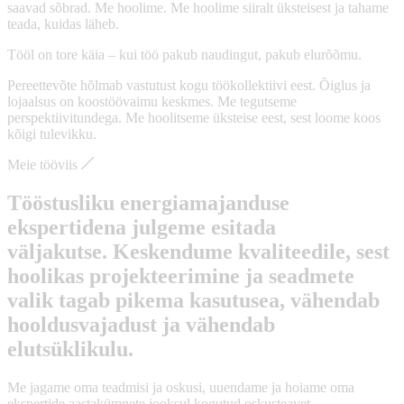
saavad sõbrad. Me hoolime. Me hoolime siiralt üksteisest ja tahame
teada, kuidas läheb.
Tööl on tore käia – kui töö pakub naudingut, pakub elurõõmu.
Pereettevõte hõlmab vastutust kogu töökollektiivi eest. Õiglus ja
lojaalsus on koostöövaimu keskmes. Me tegutseme
perspektiivitundega. Me hoolitseme üksteise eest, sest loome koos
kõigi tulevikku.
Meie tööviis
Tööstusliku energiamajanduse
ekspertidena julgeme esitada
väljakutse. Keskendume kvaliteedile, sest
hoolikas projekteerimine ja seadmete
valik tagab pikema kasutusea, vähendab
hooldusvajadust ja vähendab
elutsüklikulu.
Me jagame oma teadmisi ja oskusi, uuendame ja hoiame oma
ekspertide aastakümnete jooksul kogutud oskusteavet.