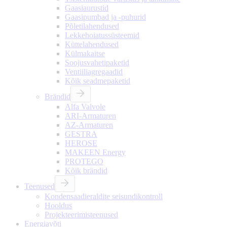
Gaasiaurustid
Gaasipumbad ja -puhurid
Põletilahendused
Lekkehoiatussüsteemid
Küttelahendused
Külmakaitse
Soojusvahetipaketid
Ventiiliagregaadid
Kõik seadmepaketid
Brändid
Alfa Valvole
ARI-Armaturen
AZ-Armaturen
GESTRA
HEROSE
MAKEEN Energy
PROTEGO
Kõik brändid
Teenused
Kondensaadieraldite seisundikontroll
Hooldus
Projekteerimisteenused
Energiavõti