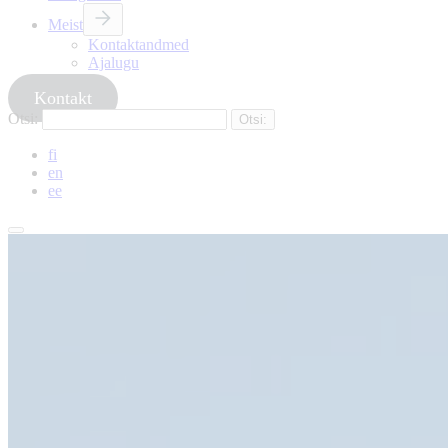
Meist
Kontaktandmed
Ajalugu
Kontakt
Otsi:
fi
en
ee