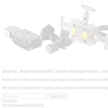
Sektsioon „Muud tööstusventiilid“ hõlmab mitmesuguseid auru-, kondens
Peale selle sisaldab see sektsioon gaasiga kasutamiseks sobivaid ventiil
Siit leiab ka krüogeensete vooliste jaoks mõeldud eeltoodetud ventiili
Tootetüüp
Muud tööstusventiilid (
0
/
0
)