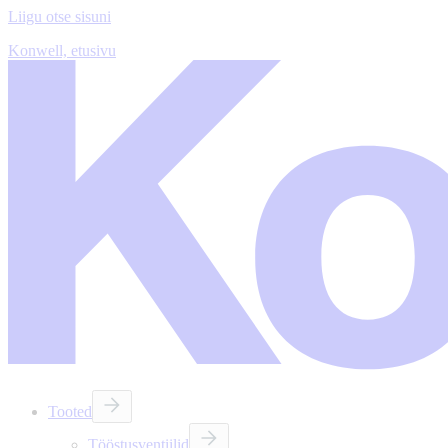
Liigu otse sisuni
Konwell, etusivu
Tooted
Tööstusventiilid