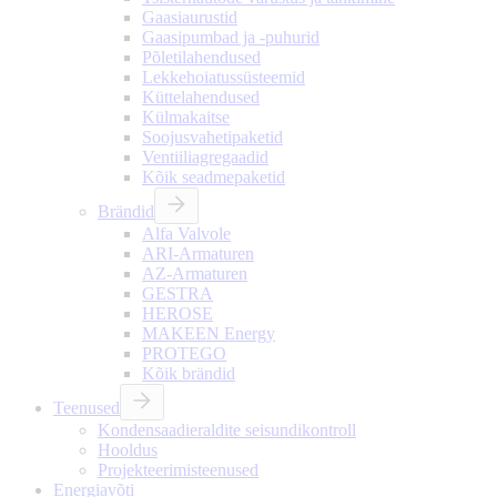
Gaasiaurustid
Gaasipumbad ja -puhurid
Põletilahendused
Lekkehoiatussüsteemid
Küttelahendused
Külmakaitse
Soojusvahetipaketid
Ventiiliagregaadid
Kõik seadmepaketid
Brändid
Alfa Valvole
ARI-Armaturen
AZ-Armaturen
GESTRA
HEROSE
MAKEEN Energy
PROTEGO
Kõik brändid
Teenused
Kondensaadieraldite seisundikontroll
Hooldus
Projekteerimisteenused
Energiavõti