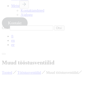
Meist
Kontaktandmed
Ajalugu
Kontakt
Otsi:
fi
en
ee
Muud tööstusventiilid
Tooted
Tööstusventiilid
Muud tööstusventiilid