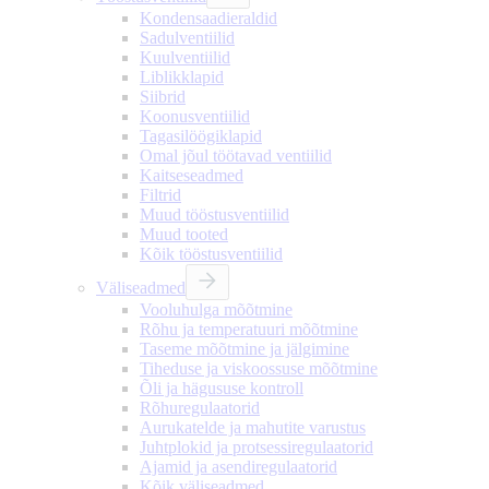
Kondensaadieraldid
Sadulventiilid
Kuulventiilid
Liblikklapid
Siibrid
Koonusventiilid
Tagasilöögiklapid
Omal jõul töötavad ventiilid
Kaitseseadmed
Filtrid
Muud tööstusventiilid
Muud tooted
Kõik tööstusventiilid
Väliseadmed
Vooluhulga mõõtmine
Rõhu ja temperatuuri mõõtmine
Taseme mõõtmine ja jälgimine
Tiheduse ja viskoossuse mõõtmine
Õli ja hägususe kontroll
Rõhuregulaatorid
Aurukatelde ja mahutite varustus
Juhtplokid ja protsessiregulaatorid
Ajamid ja asendiregulaatorid
Kõik väliseadmed