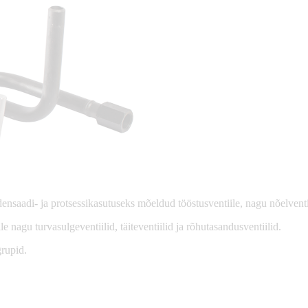
aadi- ja protsessikasutuseks mõeldud tööstusventiile, nagu nõelventiil
e nagu turvasulgeventiilid, täiteventiilid ja rõhutasandusventiilid.
grupid.