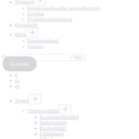
Teenused
Kondensaadieraldite seisundikontroll
Hooldus
Projekteerimisteenused
Energiavõti
Meist
Kontaktandmed
Ajalugu
Otsi:
Kontakt
fi
en
ee
Tooted
Tööstusventiilid
Kondensaadieraldid
Sadulventiilid
Kuulventiilid
Liblikklapid