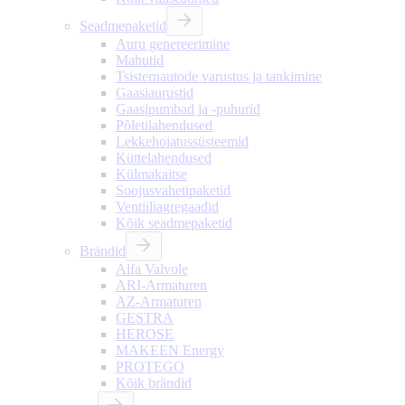
Seadmepaketid
Auru genereerimine
Mahutid
Tsisternautode varustus ja tankimine
Gaasiaurustid
Gaasipumbad ja -puhurid
Põletilahendused
Lekkehoiatussüsteemid
Küttelahendused
Külmakaitse
Soojusvahetipaketid
Ventiiliagregaadid
Kõik seadmepaketid
Brändid
Alfa Valvole
ARI-Armaturen
AZ-Armaturen
GESTRA
HEROSE
MAKEEN Energy
PROTEGO
Kõik brändid