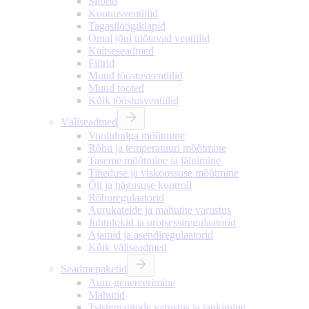
Siibrid
Koonusventiilid
Tagasilöögiklapid
Omal jõul töötavad ventiilid
Kaitseseadmed
Filtrid
Muud tööstusventiilid
Muud tooted
Kõik tööstusventiilid
Väliseadmed
Vooluhulga mõõtmine
Rõhu ja temperatuuri mõõtmine
Taseme mõõtmine ja jälgimine
Tiheduse ja viskoossuse mõõtmine
Õli ja hägususe kontroll
Rõhuregulaatorid
Aurukatelde ja mahutite varustus
Juhtplokid ja protsessiregulaatorid
Ajamid ja asendiregulaatorid
Kõik väliseadmed
Seadmepaketid
Auru genereerimine
Mahutid
Tsisternautode varustus ja tankimine