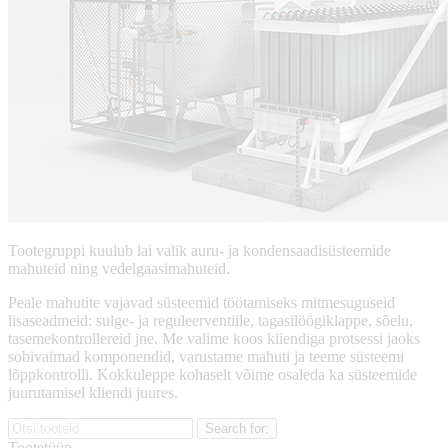
Tootegruppi kuulub lai valik auru- ja kondensaadisüsteemide
mahuteid ning vedelgaasimahuteid.
Peale mahutite vajavad süsteemid töötamiseks mitmesuguseid
lisaseadmeid: sulge- ja reguleerventiile, tagasilöögiklappe, sõelu,
tasemekontrollereid jne. Me valime koos kliendiga protsessi jaoks
sobivaimad komponendid, varustame mahuti ja teeme süsteemi
lõppkontrolli. Kokkuleppe kohaselt võime osaleda ka süsteemide
juurutamisel kliendi juures.
Tootetüüp