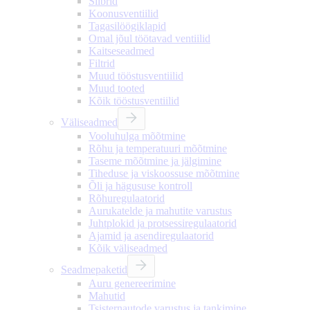
Siibrid
Koonusventiilid
Tagasilöögiklapid
Omal jõul töötavad ventiilid
Kaitseseadmed
Filtrid
Muud tööstusventiilid
Muud tooted
Kõik tööstusventiilid
Väliseadmed
Vooluhulga mõõtmine
Rõhu ja temperatuuri mõõtmine
Taseme mõõtmine ja jälgimine
Tiheduse ja viskoossuse mõõtmine
Õli ja hägususe kontroll
Rõhuregulaatorid
Aurukatelde ja mahutite varustus
Juhtplokid ja protsessiregulaatorid
Ajamid ja asendiregulaatorid
Kõik väliseadmed
Seadmepaketid
Auru genereerimine
Mahutid
Tsisternautode varustus ja tankimine