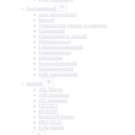
Seadmepaketid
Auru genereerimine
Mahutid
Tsisternautode varustus ja tankimine
Gaasiaurustid
Gaasipumbad ja -puhurid
Põletilahendused
Lekkehoiatussüsteemid
Küttelahendused
Külmakaitse
Soojusvahetipaketid
Ventiiliagregaadid
Kõik seadmepaketid
Brändid
Alfa Valvole
ARI-Armaturen
AZ-Armaturen
GESTRA
HEROSE
MAKEEN Energy
PROTEGO
Kõik brändid