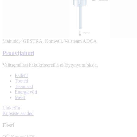
Mahutid
GESTRA, Konwell, Valsteam ADCA
Proovijahuti
Valitsemillasi hakukriteereillä ei löytynyt tuloksia.
Esileht
Tooted
Teenused
Energiavõti
Meist
LinkedIn
Küpsiste seaded
Eesti
OÜ Konwell ES