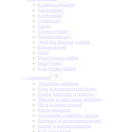
Kondensaadieraldid
Sadulventiilid
Kuulventiilid
Liblikklapid
Siibrid
Koonusventiilid
Tagasilöögiklapid
Omal jõul töötavad ventiilid
Kaitseseadmed
Filtrid
Muud tööstusventiilid
Muud tooted
Kõik tööstusventiilid
Väliseadmed
Vooluhulga mõõtmine
Rõhu ja temperatuuri mõõtmine
Taseme mõõtmine ja jälgimine
Tiheduse ja viskoossuse mõõtmine
Õli ja hägususe kontroll
Rõhuregulaatorid
Aurukatelde ja mahutite varustus
Juhtplokid ja protsessiregulaatorid
Ajamid ja asendiregulaatorid
Kõik väliseadmed