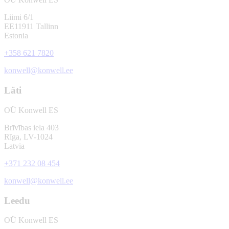
Liimi 6/1
EE11911 Tallinn
Estonia
+358 621 7820
konwell@konwell.ee
Läti
OÜ Konwell ES
Brīvības iela 403
Rīga, LV-1024
Latvia
+371 232 08 454
konwell@konwell.ee
Leedu
OÜ Konwell ES