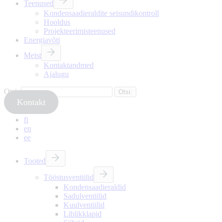
Teenused
Kondensaadieraldite seisundikontroll
Hooldus
Projekteerimisteenused
Energiavõti
Meist
Kontaktandmed
Ajalugu
Otsi:
Kontakt
fi
en
ee
Tooted
Tööstusventiilid
Kondensaadieraldid
Sadulventiilid
Kuulventiilid
Liblikklapid