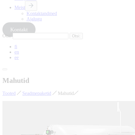
Meist
Kontaktandmed
Ajalugu
Kontakt
Otsi:
fi
en
ee
Mahutid
Tooted
Seadmepaketid
Mahutid