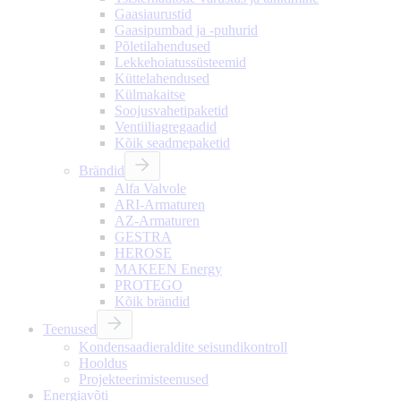
Gaasiaurustid
Gaasipumbad ja -puhurid
Põletilahendused
Lekkehoiatussüsteemid
Küttelahendused
Külmakaitse
Soojusvahetipaketid
Ventiiliagregaadid
Kõik seadmepaketid
Brändid
Alfa Valvole
ARI-Armaturen
AZ-Armaturen
GESTRA
HEROSE
MAKEEN Energy
PROTEGO
Kõik brändid
Teenused
Kondensaadieraldite seisundikontroll
Hooldus
Projekteerimisteenused
Energiavõti