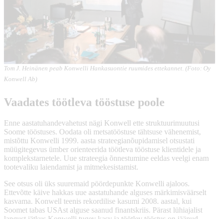
Tom J. Heinänen peab Konwelli Hankasuontie ruumides ettekannet. (Foto: Oy
Konwell Ab)
Vaadates töötleva tööstuse poole
Enne aastatuhandevahetust nägi Konwell ette struktuurimuutusi
Soome tööstuses. Oodata oli metsatööstuse tähtsuse vähenemist,
mistõttu Konwelli 1999. aasta strateegianõupidamisel otsustati
müügitegevus ümber orienteerida töötleva tööstuse klientidele ja
komplekstarnetele. Uue strateegia õnnestumine eeldas veelgi enam
tootevaliku laiendamist ja mitmekesistamist.
See otsus oli üks suuremaid pöördepunkte Konwelli ajaloos.
Ettevõtte käive hakkas uue aastatuhande alguses märkimisväärselt
kasvama. Konwell teenis rekordilise kasumi 2008. aastal, kui
Soomet tabas USAst alguse saanud finantskriis. Pärast lühiajalist
langust jätkus Konwelli tugev kasv ja töötlev tööstus on jäänud