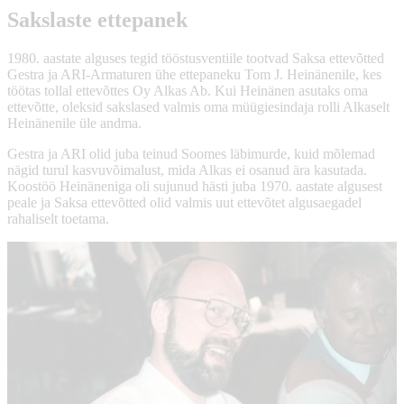
Sakslaste ettepanek
1980. aastate alguses tegid tööstusventiile tootvad Saksa ettevõtted
Gestra ja ARI-Armaturen ühe ettepaneku Tom J. Heinänenile, kes
töötas tollal ettevõttes Oy Alkas Ab. Kui Heinänen asutaks oma
ettevõtte, oleksid sakslased valmis oma müügiesindaja rolli Alkaselt
Heinänenile üle andma.
Gestra ja ARI olid juba teinud Soomes läbimurde, kuid mõlemad
nägid turul kasvuvõimalust, mida Alkas ei osanud ära kasutada.
Koostöö Heinäneniga oli sujunud hästi juba 1970. aastate algusest
peale ja Saksa ettevõtted olid valmis uut ettevõtet algusaegadel
rahaliselt toetama.