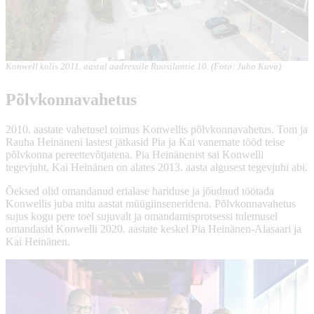
Konwell kolis 2011. aastal aadressile Ruosilantie 10. (Foto: Juho Kuva)
Põlvkonnavahetus
2010. aastate vahetusel toimus Konwellis põlvkonnavahetus. Tom ja
Rauha Heinäneni lastest jätkasid Pia ja Kai vanemate tööd teise
põlvkonna pereettevõtjatena. Pia Heinänenist sai Konwelli
tegevjuht, Kai Heinänen on alates 2013. aasta algusest tegevjuhi abi.
Õeksed olid omandanud erialase hariduse ja jõudnud töötada
Konwellis juba mitu aastat müügiinseneridena. Põlvkonnavahetus
sujus kogu pere toel sujuvalt ja omandamisprotsessi tulemusel
omandasid Konwelli 2020. aastate keskel Pia Heinänen-Alasaari ja
Kai Heinänen.