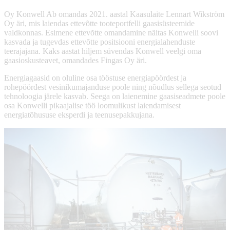
Oy Konwell Ab omandas 2021. aastal Kaasulaite Lennart Wikström
Oy äri, mis laiendas ettevõtte tooteportfelli gaasisüsteemide
valdkonnas. Esimene ettevõtte omandamine näitas Konwelli soovi
kasvada ja tugevdas ettevõtte positsiooni energialahenduste
teerajajana. Kaks aastat hiljem süvendas Konwell veelgi oma
gaasioskusteavet, omandades Fingas Oy äri.
Energiagaasid on oluline osa tööstuse energiapöördest ja
rohepöördest vesinikumajanduse poole ning nõudlus sellega seotud
tehnoloogia järele kasvab. Seega on laienemine gaasiseadmete poole
osa Konwelli pikaajalise töö loomulikust laiendamisest
energiatõhususe eksperdi ja teenusepakkujana.