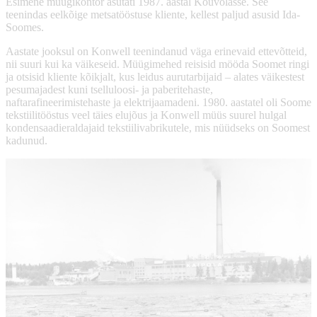
Esimene müügikontor asutati 1987. aastal Kouvolasse. See
teenindas eelkõige metsatööstuse kliente, kellest paljud asusid Ida-
Soomes.
Aastate jooksul on Konwell teenindanud väga erinevaid ettevõtteid,
nii suuri kui ka väikeseid. Müügimehed reisisid mööda Soomet ringi
ja otsisid kliente kõikjalt, kus leidus aurutarbijaid – alates väikestest
pesumajadest kuni tselluloosi- ja paberitehaste,
naftarafineerimistehaste ja elektrijaamadeni. 1980. aastatel oli Soome
tekstiilitööstus veel täies elujõus ja Konwell müüs suurel hulgal
kondensaadieraldajaid tekstiilivabrikutele, mis nüüdseks on Soomest
kadunud.