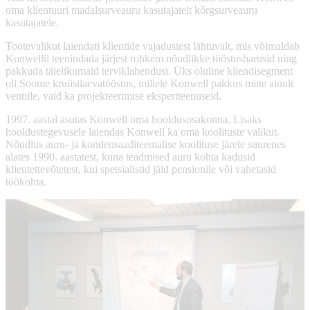
oma klientuuri madalsurveauru kasutajatelt kõrgsurveauru
kasutajatele.
Tootevalikut laiendati klientide vajadustest lähtuvalt, mis võimaldab
Konwellil teenindada järjest rohkem nõudlikke tööstusharusid ning
pakkuda täielikumaid terviklahendusi. Üks oluline kliendisegment
oli Soome kruiisilaevatööstus, millele Konwell pakkus mitte ainult
ventiile, vaid ka projekteerimise ekspertteenuseid.
1997. aastal asutas Konwell oma hooldusosakonna. Lisaks
hooldustegevusele laiendas Konwell ka oma koolituste valikut.
Nõudlus auru- ja kondensaaditeemalise koolituse järele suurenes
alates 1990. aastatest, kuna teadmised auru kohta kadusid
klientettevõtetest, kui spetsialistid jäid pensionile või vahetasid
töökohta.