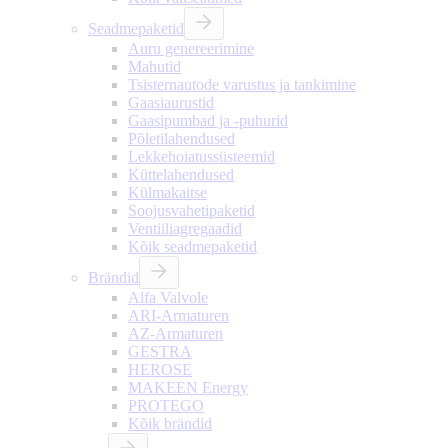
Seadmepaketid
Auru genereerimine
Mahutid
Tsisternautode varustus ja tankimine
Gaasiaurustid
Gaasipumbad ja -puhurid
Põletilahendused
Lekkehoiatussüsteemid
Küttelahendused
Külmakaitse
Soojusvahetipaketid
Ventiiliagregaadid
Kõik seadmepaketid
Brändid
Alfa Valvole
ARI-Armaturen
AZ-Armaturen
GESTRA
HEROSE
MAKEEN Energy
PROTEGO
Kõik brändid