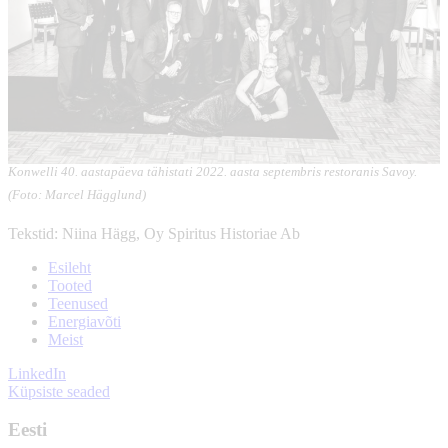
Konwelli 40. aastapäeva tähistati 2022. aasta septembris restoranis Savoy.
(Foto: Marcel Hägglund)
Tekstid: Niina Hägg, Oy Spiritus Historiae Ab
Esileht
Tooted
Teenused
Energiavõti
Meist
LinkedIn
Küpsiste seaded
Eesti