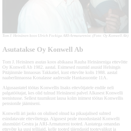
Tom J. Heinänen koos Ulrich Fockiga ARI-Armaturenist. (Foto: Oy Konwell Ab)
Asutatakse Oy Konwell Ab
Tom J. Heinänen asutas koos abikaasa Rauha Heinäneniga ettevõtte
Oy Konwell Ab 1982. aastal. Esimesed ruumid asusid Helsingis
Pitäjänmäe linnaosas Takkatiel, kust ettevõte kolis 1988. aastal
naaberlinnaossa Konalasse aadressile Hankasuontie 11A.
Algusaastatel töötas Konwellis lisaks ettevõtjatele endile neli
palgatöötajat, kes olid tulnud Heinäneni palvel Alkasest Konwelli
teenistusse. Sellest tuumikust lausa kolm inimest töötas Konwellis
pensionile jäämiseni.
Konwelli äri jaoks on olulised olnud ka pikaajalised suhted
esindatavate ettevõtetega. Algusest peale moodustasid Konwelli
alusmüüri Gestra ja ARI-Armatureni tooted. Aastatega omandas
ettevõte ka uusi tellijaid, kelle tooted täiendasid tootevalikut ja