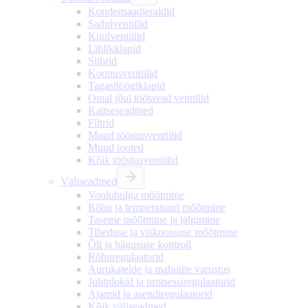
Kondensaadieraldid
Sadulventiilid
Kuulventiilid
Liblikklapid
Siibrid
Koonusventiilid
Tagasilöögiklapid
Omal jõul töötavad ventiilid
Kaitseseadmed
Filtrid
Muud tööstusventiilid
Muud tooted
Kõik tööstusventiilid
Väliseadmed
Vooluhulga mõõtmine
Rõhu ja temperatuuri mõõtmine
Taseme mõõtmine ja jälgimine
Tiheduse ja viskoossuse mõõtmine
Õli ja hägususe kontroll
Rõhuregulaatorid
Aurukatelde ja mahutite varustus
Juhtplokid ja protsessiregulaatorid
Ajamid ja asendiregulaatorid
Kõik väliseadmed