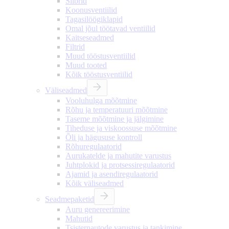
Siibrid
Koonusventiilid
Tagasilöögiklapid
Omal jõul töötavad ventiilid
Kaitseseadmed
Filtrid
Muud tööstusventiilid
Muud tooted
Kõik tööstusventiilid
Väliseadmed
Vooluhulga mõõtmine
Rõhu ja temperatuuri mõõtmine
Taseme mõõtmine ja jälgimine
Tiheduse ja viskoossuse mõõtmine
Õli ja hägususe kontroll
Rõhuregulaatorid
Aurukatelde ja mahutite varustus
Juhtplokid ja protsessiregulaatorid
Ajamid ja asendiregulaatorid
Kõik väliseadmed
Seadmepaketid
Auru genereerimine
Mahutid
Tsisternautode varustus ja tankimine