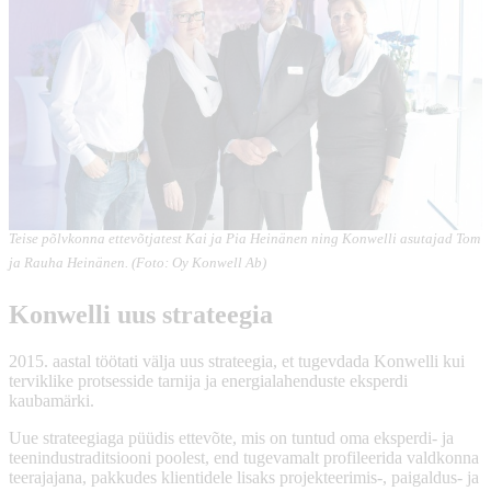
Teise põlvkonna ettevõtjatest Kai ja Pia Heinänen ning Konwelli asutajad Tom
ja Rauha Heinänen. (Foto: Oy Konwell Ab)
Konwelli uus strateegia
2015. aastal töötati välja uus strateegia, et tugevdada Konwelli kui
terviklike protsesside tarnija ja energialahenduste eksperdi
kaubamärki.
Uue strateegiaga püüdis ettevõte, mis on tuntud oma eksperdi- ja
teenindustraditsiooni poolest, end tugevamalt profileerida valdkonna
teerajajana, pakkudes klientidele lisaks projekteerimis-, paigaldus- ja