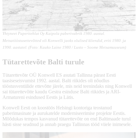
Yhtyneet Paperitehlat Oy Kaipola paberivabrik 1980. aastal.
Metsatööstusettevõtted oli Konwelli jaoks olulised kliendid, eriti 1980. ja
1990. aastatel. (Foto: Kauko Laine 1980 / Lusto – Soome Metsamuuseum)
Tütarettevõte Balti turule
Tütarettevõte OÜ Konwell ES asutati Tallinna pärast Eesti
taasiseseisvumist 1992. aastal. Balti riikides oli nõudlus
tööstusventiilide ettevõtte järele, mis neid teenindaks ning Konwell
sai tütarettevõtte kaudu Gestra esinduse Balti riikides ja ARI-
Armatureni esindused Eestis ja Lätis.
Konwell Eesti on koostöös Helsingi kontoriga teostanud
paberimasinate ja aurukatelde moderniseerimise projekte Eestis.
Mõõdukas tempos kasvanud tütarettevõte on end Baltimaade turul
hästi sisse seadnud ja annab praegu Tallinnas tööd viiele inimesele.