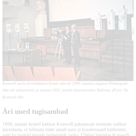
Konwell uuris ärivõimalusi Eestis, mis oli 1990. aastate alguses Nõukogude
ikke alt vabanenud, ja asutas 1992. aastal tütarettevõtte Tallinna. (Foto: Oy
Konwell Ab)
Äri uued tugisambad
1990. aastate keskel hakkas Konwell pakutavate teenuste valikut
laiendama, et hõlmata mitte ainult auru ja kondensaadi käitlemist,
vaid ka tooteid muude protsesside jaoks. Ühtlasi laiendas Konwell