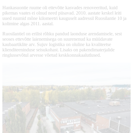
Hankasuontie ruume oli ettevõtte kasvades renoveeritud, kuid
pikemas vaates ei olnud need piisavad. 2010. aastate keskel leiti
uued ruumid mõne kilomeetri kauguselt aadressil Ruosilantie 10 ja
kolimine algas 2011. aastal.
Ruosilantiel on erilist rõhku pandud laonduse arendamisele, sest
seoses ettevõtte laienemisega on suurenenud ka müüdavate
kaubaartiklite arv. Sujuv logistika on oluline ka kvaliteetse
klienditeeninduse seisukohast. Lisaks on pakendimaterjalide
ringlussevõtul arvesse võetud keskkonnakaalutlused.