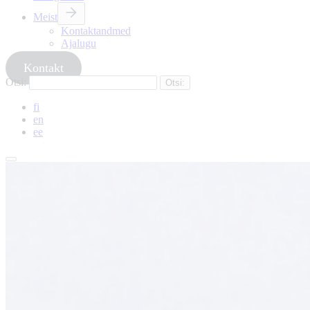
Meist
Kontaktandmed
Ajalugu
Kontakt
Otsi:
fi
en
ee