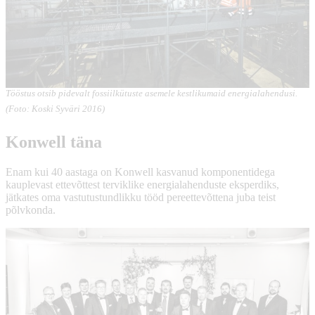
Tööstus otsib pidevalt fossiilkütuste asemele kestlikumaid energialahendusi.
(Foto: Koski Syväri 2016)
Konwell täna
Enam kui 40 aastaga on Konwell kasvanud komponentidega
kauplevast ettevõttest terviklike energialahenduste eksperdiks,
jätkates oma vastutustundlikku tööd pereettevõttena juba teist
põlvkonda.