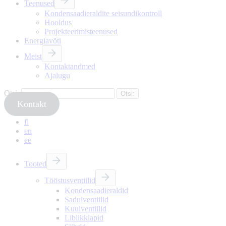
Teenused
Kondensaadieraldite seisundikontroll
Hooldus
Projekteerimisteenused
Energiavõti
Meist
Kontaktandmed
Ajalugu
Otsi:
Kontakt
fi
en
ee
Tooted
Tööstusventiilid
Kondensaadieraldid
Sadulventiilid
Kuulventiilid
Liblikklapid