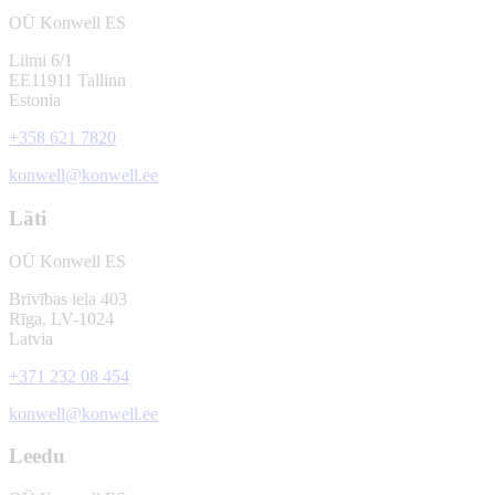
OÜ Konwell ES
Liimi 6/1
EE11911 Tallinn
Estonia
+358 621 7820
konwell@konwell.ee
Läti
OÜ Konwell ES
Brīvības iela 403
Rīga, LV-1024
Latvia
+371 232 08 454
konwell@konwell.ee
Leedu