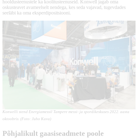
hooldusteenustele ka koolitusteenuseid. Konwell jagab oma
oskusteavet avameelselt nendega, kes seda vajavad, tugevdades
seeläbi ka oma eksperdipositsiooni.
Konwelli stend Energiamessil Tampere messi- ja spordikeskuses 2022. aasta
oktoobris. (Foto: Juho Kuva)
Põhjalikult gaasiseadmete poole