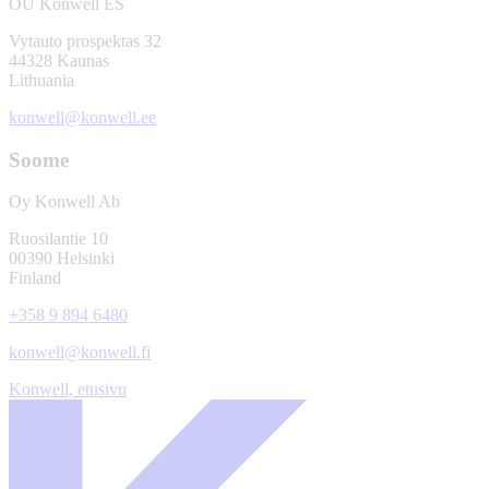
OÜ Konwell ES
Vytauto prospektas 32
44328 Kaunas
Lithuania
konwell@konwell.ee
Soome
Oy Konwell Ab
Ruosilantie 10
00390 Helsinki
Finland
+358 9 894 6480
konwell@konwell.fi
Konwell, etusivu