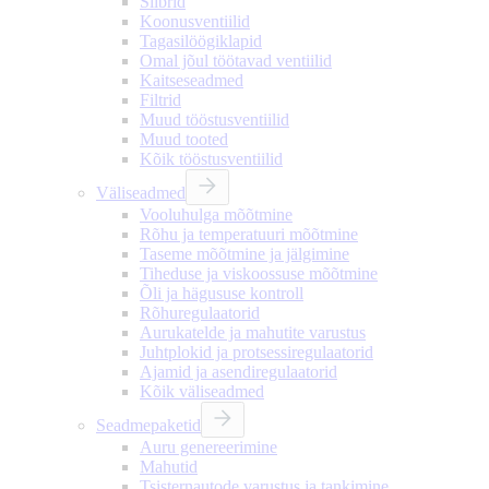
Siibrid
Koonusventiilid
Tagasilöögiklapid
Omal jõul töötavad ventiilid
Kaitseseadmed
Filtrid
Muud tööstusventiilid
Muud tooted
Kõik tööstusventiilid
Väliseadmed
Vooluhulga mõõtmine
Rõhu ja temperatuuri mõõtmine
Taseme mõõtmine ja jälgimine
Tiheduse ja viskoossuse mõõtmine
Õli ja hägususe kontroll
Rõhuregulaatorid
Aurukatelde ja mahutite varustus
Juhtplokid ja protsessiregulaatorid
Ajamid ja asendiregulaatorid
Kõik väliseadmed
Seadmepaketid
Auru genereerimine
Mahutid
Tsisternautode varustus ja tankimine