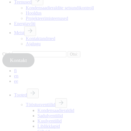
Teenused
Kondensaadieraldite seisundikontroll
Hooldus
Projekteerimisteenused
Energiavõti
Meist
Kontaktandmed
Ajalugu
Otsi:
Kontakt
fi
en
ee
Tooted
Tööstusventiilid
Kondensaadieraldid
Sadulventiilid
Kuulventiilid
Liblikklapid