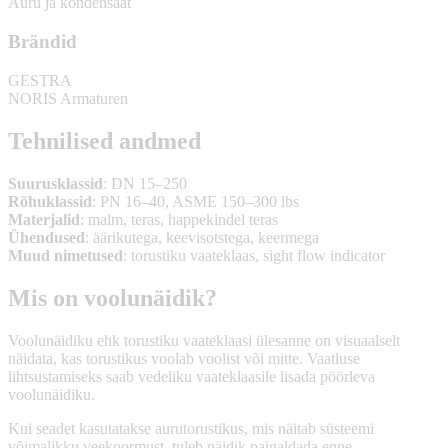
Auru ja kondensaat
Brändid
GESTRA
NORIS Armaturen
Tehnilised andmed
Suurusklassid
: DN 15–250
Rõhuklassid
: PN 16–40, ASME 150–300 lbs
Materjalid
: malm, teras, happekindel teras
Ühendused
: äärikutega, keevisotstega, keermega
Muud nimetused
: torustiku vaateklaas, sight flow indicator
Mis on voolunäidik?
Voolunäidiku ehk torustiku vaateklaasi ülesanne on visuaalselt
näidata, kas torustikus voolab voolist või mitte. Vaatluse
lihtsustamiseks saab vedeliku vaateklaasile lisada pöörleva
voolunäidiku.
Kui seadet kasutatakse aurutorustikus, mis näitab süsteemi
võimalikku veekoormust, tuleb näidik paigaldada enne