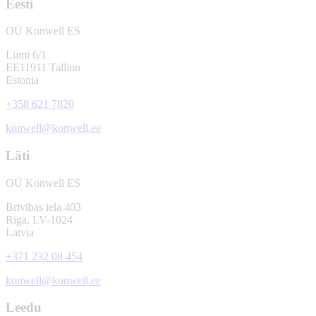
Eesti
OÜ Konwell ES
Liimi 6/1
EE11911 Tallinn
Estonia
+358 621 7820
konwell@konwell.ee
Läti
OÜ Konwell ES
Brīvības iela 403
Rīga, LV-1024
Latvia
+371 232 08 454
konwell@konwell.ee
Leedu