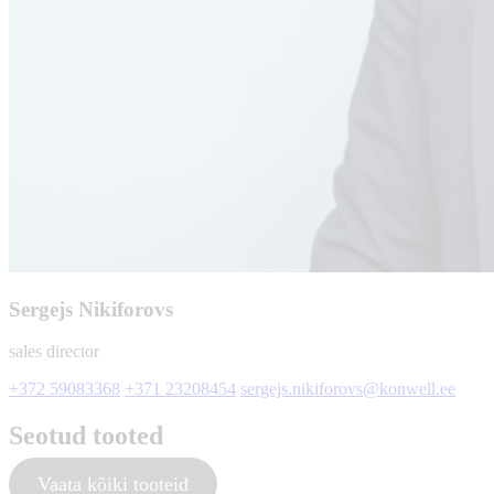
Sergejs Nikiforovs
sales director
+372 59083368
+371 23208454
sergejs.nikiforovs@konwell.ee
Seotud tooted
Vaata kõiki tooteid