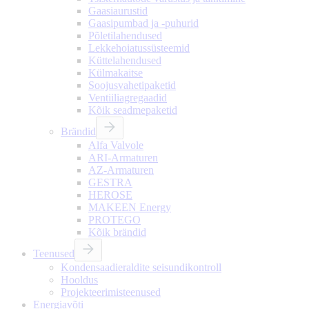
Gaasiaurustid
Gaasipumbad ja -puhurid
Põletilahendused
Lekkehoiatussüsteemid
Küttelahendused
Külmakaitse
Soojusvahetipaketid
Ventiiliagregaadid
Kõik seadmepaketid
Brändid
Alfa Valvole
ARI-Armaturen
AZ-Armaturen
GESTRA
HEROSE
MAKEEN Energy
PROTEGO
Kõik brändid
Teenused
Kondensaadieraldite seisundikontroll
Hooldus
Projekteerimisteenused
Energiavõti