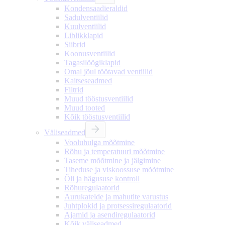
Kondensaadieraldid
Sadulventiilid
Kuulventiilid
Liblikklapid
Siibrid
Koonusventiilid
Tagasilöögiklapid
Omal jõul töötavad ventiilid
Kaitseseadmed
Filtrid
Muud tööstusventiilid
Muud tooted
Kõik tööstusventiilid
Väliseadmed
Vooluhulga mõõtmine
Rõhu ja temperatuuri mõõtmine
Taseme mõõtmine ja jälgimine
Tiheduse ja viskoossuse mõõtmine
Õli ja hägususe kontroll
Rõhuregulaatorid
Aurukatelde ja mahutite varustus
Juhtplokid ja protsessiregulaatorid
Ajamid ja asendiregulaatorid
Kõik väliseadmed