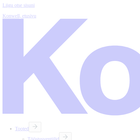
Liigu otse sisuni
Konwell, etusivu
Tooted
Tööstusventiilid