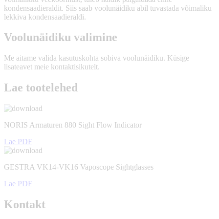
kondensaadieraldit. Siis saab voolunäidiku abil tuvastada võimaliku
lekkiva kondensaadieraldi.
Voolunäidiku valimine
Me aitame valida kasutuskohta sobiva voolunäidiku. Küsige
lisateavet meie kontaktisikutelt.
Lae tootelehed
NORIS Armaturen 880 Sight Flow Indicator
Lae PDF
GESTRA VK14-VK16 Vaposcope Sightglasses
Lae PDF
Kontakt