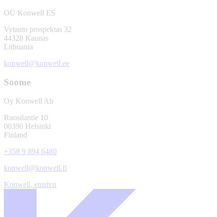
OÜ Konwell ES
Vytauto prospektas 32
44328 Kaunas
Lithuania
konwell@konwell.ee
Soome
Oy Konwell Ab
Ruosilantie 10
00390 Helsinki
Finland
+358 9 894 6480
konwell@konwell.fi
Konwell, etusivu