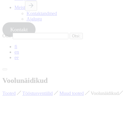
Meist
Kontaktandmed
Ajalugu
Kontakt
Otsi:
fi
en
ee
Voolunäidikud
Tooted
Tööstusventiilid
Muud tooted
Voolunäidikud