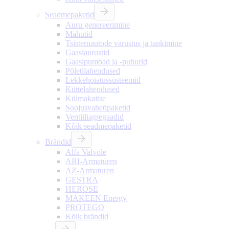
Seadmepaketid
Auru genereerimine
Mahutid
Tsisternautode varustus ja tankimine
Gaasiaurustid
Gaasipumbad ja -puhurid
Põletilahendused
Lekkehoiatussüsteemid
Küttelahendused
Külmakaitse
Soojusvahetipaketid
Ventiiliagregaadid
Kõik seadmepaketid
Brändid
Alfa Valvole
ARI-Armaturen
AZ-Armaturen
GESTRA
HEROSE
MAKEEN Energy
PROTEGO
Kõik brändid