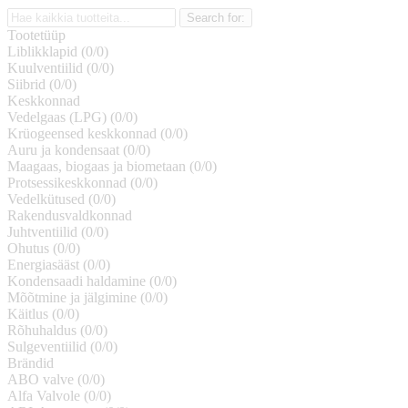
Tootetüüp
Liblikklapid (
0
/
0
)
Kuulventiilid (
0
/
0
)
Siibrid (
0
/
0
)
Keskkonnad
Vedelgaas (LPG) (
0
/
0
)
Krüogeensed keskkonnad (
0
/
0
)
Auru ja kondensaat (
0
/
0
)
Maagaas, biogaas ja biometaan (
0
/
0
)
Protsessikeskkonnad (
0
/
0
)
Vedelkütused (
0
/
0
)
Rakendusvaldkonnad
Juhtventiilid (
0
/
0
)
Ohutus (
0
/
0
)
Energiasääst (
0
/
0
)
Kondensaadi haldamine (
0
/
0
)
Mõõtmine ja jälgimine (
0
/
0
)
Käitlus (
0
/
0
)
Rõhuhaldus (
0
/
0
)
Sulgeventiilid (
0
/
0
)
Brändid
ABO valve (
0
/
0
)
Alfa Valvole (
0
/
0
)