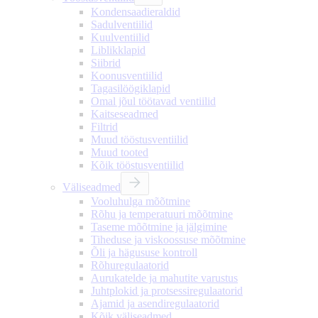
Kondensaadieraldid
Sadulventiilid
Kuulventiilid
Liblikklapid
Siibrid
Koonusventiilid
Tagasilöögiklapid
Omal jõul töötavad ventiilid
Kaitseseadmed
Filtrid
Muud tööstusventiilid
Muud tooted
Kõik tööstusventiilid
Väliseadmed
Vooluhulga mõõtmine
Rõhu ja temperatuuri mõõtmine
Taseme mõõtmine ja jälgimine
Tiheduse ja viskoossuse mõõtmine
Õli ja hägususe kontroll
Rõhuregulaatorid
Aurukatelde ja mahutite varustus
Juhtplokid ja protsessiregulaatorid
Ajamid ja asendiregulaatorid
Kõik väliseadmed