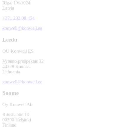
Rīga, LV-1024
Latvia
+371 232 08 454
konwell@konwell.ee
Leedu
OÜ Konwell ES
Vytauto prospektas 32
44328 Kaunas
Lithuania
konwell@konwell.ee
Soome
Oy Konwell Ab
Ruosilantie 10
00390 Helsinki
Finland