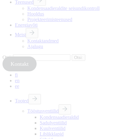
Teenused
Kondensaadieraldite seisundikontroll
Hooldus
Projekteerimisteenused
Energiavõti
Meist
Kontaktandmed
Ajalugu
Otsi:
Kontakt
fi
en
ee
Tooted
Tööstusventiilid
Kondensaadieraldid
Sadulventiilid
Kuulventiilid
Liblikklapid