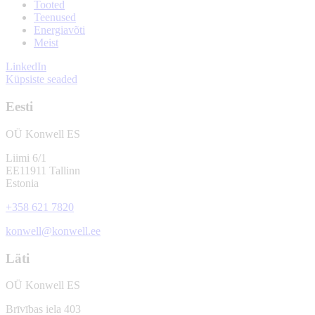
Tooted
Teenused
Energiavõti
Meist
LinkedIn
Küpsiste seaded
Eesti
OÜ Konwell ES
Liimi 6/1
EE11911 Tallinn
Estonia
+358 621 7820
konwell@konwell.ee
Läti
OÜ Konwell ES
Brīvības iela 403