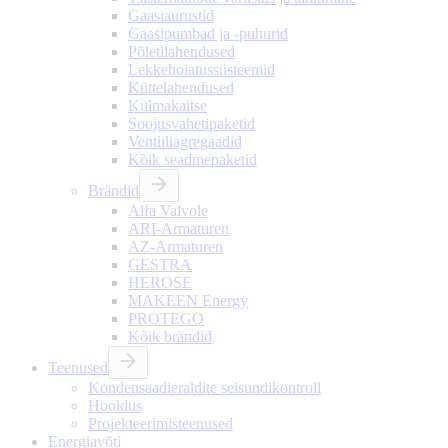
Gaasiaurustid
Gaasipumbad ja -puhurid
Põletilahendused
Lekkehoiatussüsteemid
Küttelahendused
Külmakaitse
Soojusvahetipaketid
Ventiiliagregaadid
Kõik seadmepaketid
Brändid
Alfa Valvole
ARI-Armaturen
AZ-Armaturen
GESTRA
HEROSE
MAKEEN Energy
PROTEGO
Kõik brändid
Teenused
Kondensaadieraldite seisundikontroll
Hooldus
Projekteerimisteenused
Energiavõti