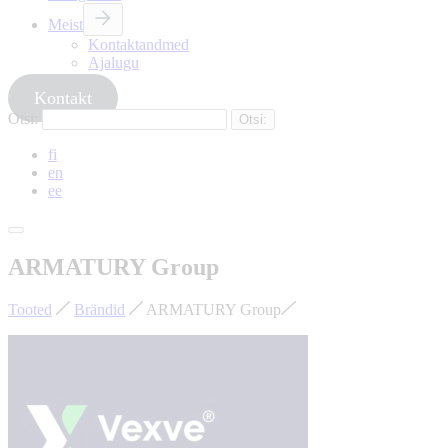
Meist
Kontaktandmed
Ajalugu
Kontakt
Otsi:
fi
en
ee
ARMATURY Group
Tooted
Brändid
ARMATURY Group