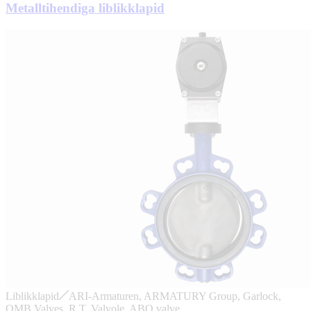
Metalltihendiga liblikklapid
Liblikklapid
ARI-Armaturen, ARMATURY Group, Garlock,
OMB Valves, R.T. Valvole, ABO valve