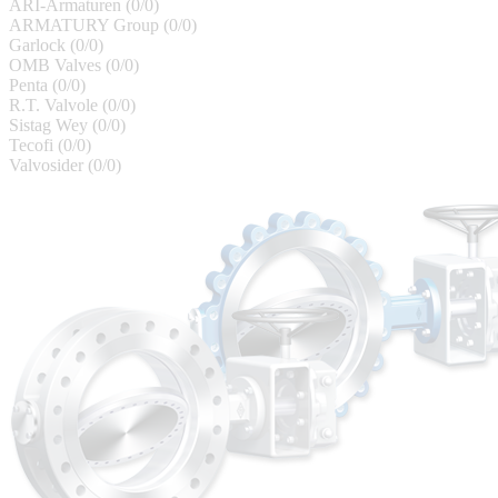
ARI-Armaturen (
0
/
0
)
ARMATURY Group (
0
/
0
)
Garlock (
0
/
0
)
OMB Valves (
0
/
0
)
Penta (
0
/
0
)
R.T. Valvole (
0
/
0
)
Sistag Wey (
0
/
0
)
Tecofi (
0
/
0
)
Valvosider (
0
/
0
)