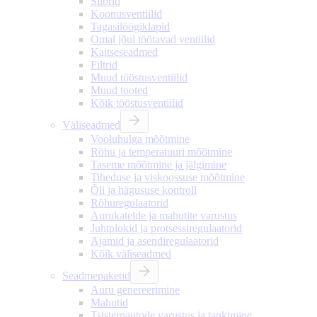
Siibrid
Koonusventiilid
Tagasilöögiklapid
Omal jõul töötavad ventiilid
Kaitseseadmed
Filtrid
Muud tööstusventiilid
Muud tooted
Kõik tööstusventiilid
Väliseadmed
Vooluhulga mõõtmine
Rõhu ja temperatuuri mõõtmine
Taseme mõõtmine ja jälgimine
Tiheduse ja viskoossuse mõõtmine
Õli ja hägususe kontroll
Rõhuregulaatorid
Aurukatelde ja mahutite varustus
Juhtplokid ja protsessiregulaatorid
Ajamid ja asendiregulaatorid
Kõik väliseadmed
Seadmepaketid
Auru genereerimine
Mahutid
Tsisternautode varustus ja tankimine