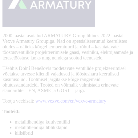
2000. aastal asutatud ARMATURY Group ühines 2022. aastal
Vexve Armatury Groupiga. Nad on spetsialiseerunud keerulistes
oludes – näiteks kõrgel temperatuuril ja rõhul – kasutatavate
tööstusventiilide projekteerimisele gaasi, vesiniku, elektrijaamade ja
terasetööstuse jaoks ning nendega seotud teenustele.
Tšehhis Dolní Benešovis toodetavate ventiilide projekteerimisel
võetakse arvesse kliendi vajadused ja tööstusharu keerulised
kasutusolud. Tootmisel järgitakse kõige rangemaid
ohutusstandardeid. Tooted on võimalik valmistada erinevate
standardite – EN, ASME ja GOST – järgi.
Tootja veebisait:
www.vexve.com/en/vexve-armatury
Tooteid:
metalltihendiga kuulventiilid
metalltihendiga liblikklapid
kiilsiibrid