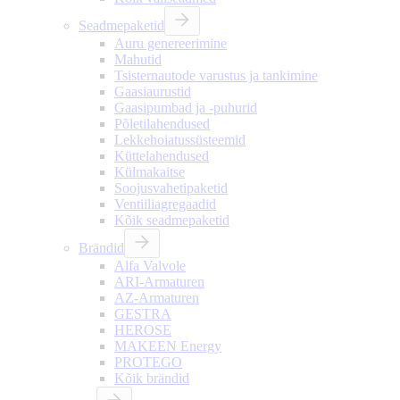
Seadmepaketid
Auru genereerimine
Mahutid
Tsisternautode varustus ja tankimine
Gaasiaurustid
Gaasipumbad ja -puhurid
Põletilahendused
Lekkehoiatussüsteemid
Küttelahendused
Külmakaitse
Soojusvahetipaketid
Ventiiliagregaadid
Kõik seadmepaketid
Brändid
Alfa Valvole
ARI-Armaturen
AZ-Armaturen
GESTRA
HEROSE
MAKEEN Energy
PROTEGO
Kõik brändid