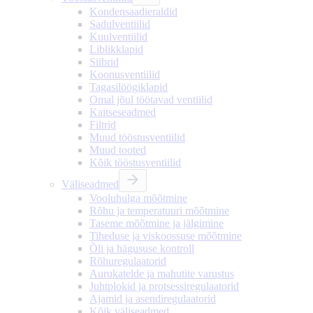
Kondensaadieraldid
Sadulventiilid
Kuulventiilid
Liblikklapid
Siibrid
Koonusventiilid
Tagasilöögiklapid
Omal jõul töötavad ventiilid
Kaitseseadmed
Filtrid
Muud tööstusventiilid
Muud tooted
Kõik tööstusventiilid
Väliseadmed
Vooluhulga mõõtmine
Rõhu ja temperatuuri mõõtmine
Taseme mõõtmine ja jälgimine
Tiheduse ja viskoossuse mõõtmine
Õli ja hägususe kontroll
Rõhuregulaatorid
Aurukatelde ja mahutite varustus
Juhtplokid ja protsessiregulaatorid
Ajamid ja asendiregulaatorid
Kõik väliseadmed