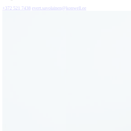
+372 521 7438
evert.savolainen@konwell.ee