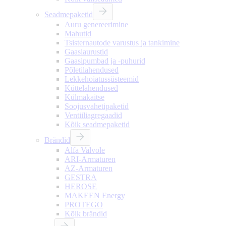
Seadmepaketid
Auru genereerimine
Mahutid
Tsisternautode varustus ja tankimine
Gaasiaurustid
Gaasipumbad ja -puhurid
Põletilahendused
Lekkehoiatussüsteemid
Küttelahendused
Külmakaitse
Soojusvahetipaketid
Ventiiliagregaadid
Kõik seadmepaketid
Brändid
Alfa Valvole
ARI-Armaturen
AZ-Armaturen
GESTRA
HEROSE
MAKEEN Energy
PROTEGO
Kõik brändid