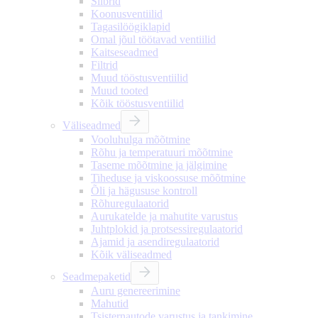
Siibrid
Koonusventiilid
Tagasilöögiklapid
Omal jõul töötavad ventiilid
Kaitseseadmed
Filtrid
Muud tööstusventiilid
Muud tooted
Kõik tööstusventiilid
Väliseadmed
Vooluhulga mõõtmine
Rõhu ja temperatuuri mõõtmine
Taseme mõõtmine ja jälgimine
Tiheduse ja viskoossuse mõõtmine
Õli ja hägususe kontroll
Rõhuregulaatorid
Aurukatelde ja mahutite varustus
Juhtplokid ja protsessiregulaatorid
Ajamid ja asendiregulaatorid
Kõik väliseadmed
Seadmepaketid
Auru genereerimine
Mahutid
Tsisternautode varustus ja tankimine