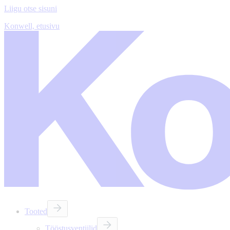
Liigu otse sisuni
Konwell, etusivu
Tooted
Tööstusventiilid