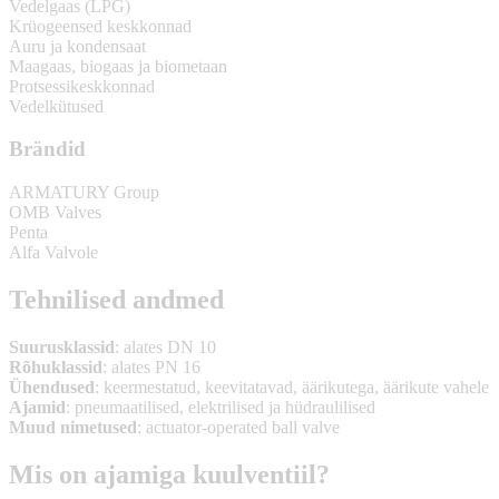
Vedelgaas (LPG)
Krüogeensed keskkonnad
Auru ja kondensaat
Maagaas, biogaas ja biometaan
Protsessikeskkonnad
Vedelkütused
Brändid
ARMATURY Group
OMB Valves
Penta
Alfa Valvole
Tehnilised andmed
Suurusklassid
: alates DN 10
Rõhuklassid
: alates PN 16
Ühendused
: keermestatud, keevitatavad, äärikutega, äärikute vahele
Ajamid
: pneumaatilised, elektrilised ja hüdraulilised
Muud nimetused
: actuator-operated ball valve
Mis on ajamiga kuulventiil?