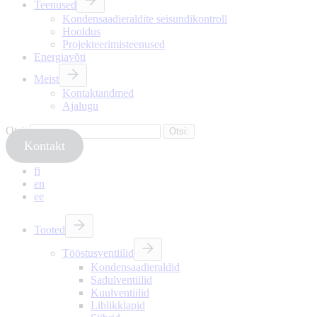
Teenused
Kondensaadieraldite seisundikontroll
Hooldus
Projekteerimisteenused
Energiavõti
Meist
Kontaktandmed
Ajalugu
Otsi:
Kontakt
fi
en
ee
Tooted
Tööstusventiilid
Kondensaadieraldid
Sadulventiilid
Kuulventiilid
Liblikklapid