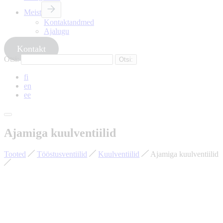
Meist
Kontaktandmed
Ajalugu
Kontakt
Otsi:
fi
en
ee
Ajamiga kuulventiilid
Tooted
Tööstusventiilid
Kuulventiilid
Ajamiga kuulventiilid