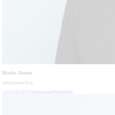
Marko Toome
müügiinsener Eesti
+372 5354 2979
marko.toome@konwell.ee