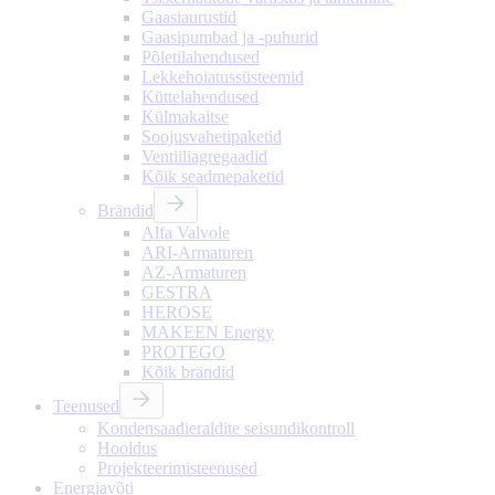
Gaasiaurustid
Gaasipumbad ja -puhurid
Põletilahendused
Lekkehoiatussüsteemid
Küttelahendused
Külmakaitse
Soojusvahetipaketid
Ventiiliagregaadid
Kõik seadmepaketid
Brändid
Alfa Valvole
ARI-Armaturen
AZ-Armaturen
GESTRA
HEROSE
MAKEEN Energy
PROTEGO
Kõik brändid
Teenused
Kondensaadieraldite seisundikontroll
Hooldus
Projekteerimisteenused
Energiavõti