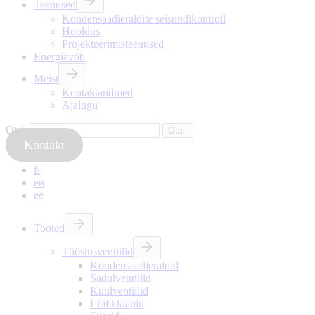
Teenused
Kondensaadieraldite seisundikontroll
Hooldus
Projekteerimisteenused
Energiavõti
Meist
Kontaktandmed
Ajalugu
Otsi:
Kontakt
fi
en
ee
Tooted
Tööstusventiilid
Kondensaadieraldid
Sadulventiilid
Kuulventiilid
Liblikklapid