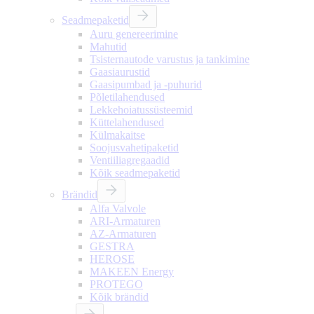
Seadmepaketid
Auru genereerimine
Mahutid
Tsisternautode varustus ja tankimine
Gaasiaurustid
Gaasipumbad ja -puhurid
Põletilahendused
Lekkehoiatussüsteemid
Küttelahendused
Külmakaitse
Soojusvahetipaketid
Ventiiliagregaadid
Kõik seadmepaketid
Brändid
Alfa Valvole
ARI-Armaturen
AZ-Armaturen
GESTRA
HEROSE
MAKEEN Energy
PROTEGO
Kõik brändid