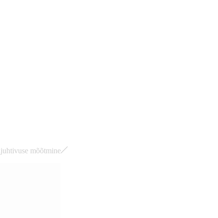
ijuhtivuse mõõtmine