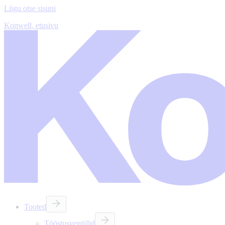
Liigu otse sisuni
Konwell, etusivu
Tooted
Tööstusventiilid