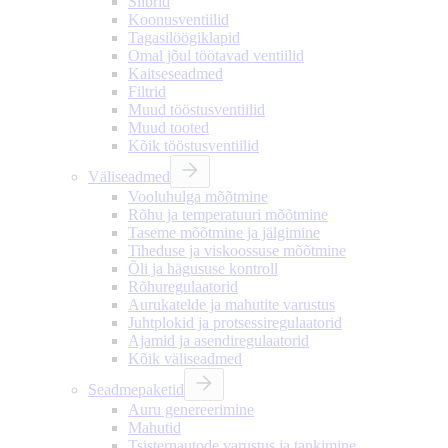
Siibrid
Koonusventiilid
Tagasilöögiklapid
Omal jõul töötavad ventiilid
Kaitseseadmed
Filtrid
Muud tööstusventiilid
Muud tooted
Kõik tööstusventiilid
Väliseadmed
Vooluhulga mõõtmine
Rõhu ja temperatuuri mõõtmine
Taseme mõõtmine ja jälgimine
Tiheduse ja viskoossuse mõõtmine
Õli ja hägususe kontroll
Rõhuregulaatorid
Aurukatelde ja mahutite varustus
Juhtplokid ja protsessiregulaatorid
Ajamid ja asendiregulaatorid
Kõik väliseadmed
Seadmepaketid
Auru genereerimine
Mahutid
Tsisternautode varustus ja tankimine