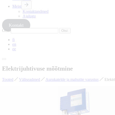
Meist
Kontaktandmed
Ajalugu
Kontakt
Otsi:
fi
en
ee
Elektrijuhtivuse mõõtmine
Tooted
Väliseadmed
Aurukatelde ja mahutite varustus
Elektr