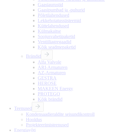
Gaasiaurustid
Gaasipumbad ja -puhurid
Põletilahendused
Lekkehoiatussüsteemid
Küttelahendused
Külmakaitse
Soojusvahetipaketid
Ventiiliagregaadid
Kõik seadmepaketid
Brändid
Alfa Valvole
ARI-Armaturen
AZ-Armaturen
GESTRA
HEROSE
MAKEEN Energy
PROTEGO
Kõik brändid
Teenused
Kondensaadieraldite seisundikontroll
Hooldus
Projekteerimisteenused
Energiavõti