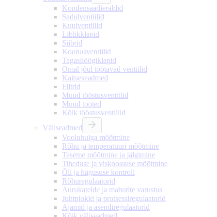
Kondensaadieraldid
Sadulventiilid
Kuulventiilid
Liblikklapid
Siibrid
Koonusventiilid
Tagasilöögiklapid
Omal jõul töötavad ventiilid
Kaitseseadmed
Filtrid
Muud tööstusventiilid
Muud tooted
Kõik tööstusventiilid
Väliseadmed
Vooluhulga mõõtmine
Rõhu ja temperatuuri mõõtmine
Taseme mõõtmine ja jälgimine
Tiheduse ja viskoossuse mõõtmine
Õli ja hägususe kontroll
Rõhuregulaatorid
Aurukatelde ja mahutite varustus
Juhtplokid ja protsessiregulaatorid
Ajamid ja asendiregulaatorid
Kõik väliseadmed